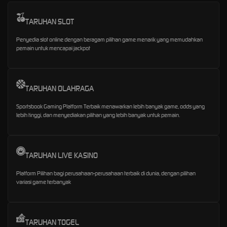
TARUHAN SLOT
Penyedia slot online dengan beragam pilihan game menarik yang memudahkan
pemain untuk mencapai jackpot
TARUHAN OLAHRAGA
Sportsbook Gaming Platform Terbaik menawarkan lebih banyak game, odds yang
lebih tinggi, dan menyediakan pilihan yang lebih banyak untuk pemain.
TARUHAN LIVE KASINO
Platform Pilihan bagi perusahaan-perusahaan terbaik di dunia, dengan pilihan
variasi game terbanyak
TARUHAN TOGEL