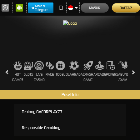
Main di
MASUK
DAFTAR
Telegram
HOT
SLOTS
LIVE
RACE
TOGEL
OLAHRAGA
CRASH
ARCADE
POKER
SABUNG
PROMO
GAMES
CASINO
GAME
AYAM
Pusat Info
Tentang GACORPLAY77
Responsible Gambling