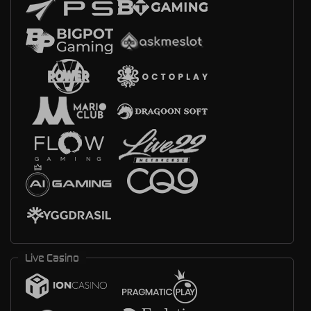
Live Casino