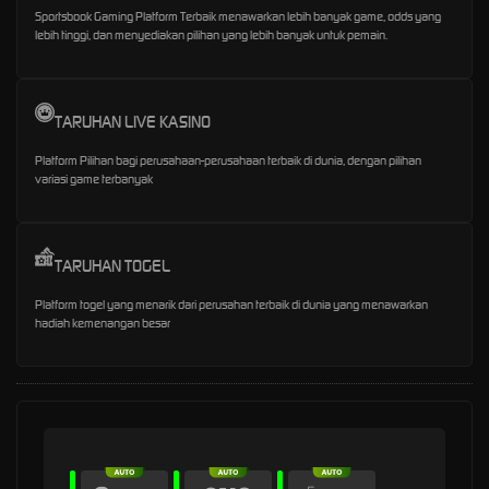
Sportsbook Gaming Platform Terbaik menawarkan lebih banyak game, odds yang
lebih tinggi, dan menyediakan pilihan yang lebih banyak untuk pemain.
TARUHAN LIVE KASINO
Platform Pilihan bagi perusahaan-perusahaan terbaik di dunia, dengan pilihan
variasi game terbanyak
TARUHAN TOGEL
Platform togel yang menarik dari perusahan terbaik di dunia yang menawarkan
hadiah kemenangan besar