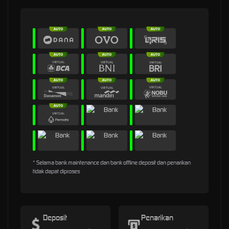
* Selama bank maintenance dan bank offline deposit dan penarikan
tidak dapat diproses
Deposit
Penarikan