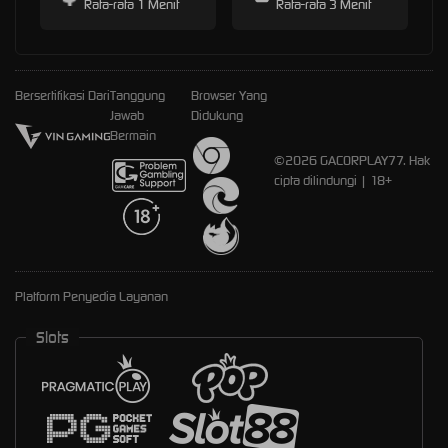
Rata-rata 1 Menit
Rata-rata 3 Menit
Bersertifikasi Dari
Tanggung
Browser Yang
Jawab
Didukung
Bermain
©2026 GACORPLAY77. Hak
cipta dilindungi | 18+
Platform Penyedia Layanan
Slots