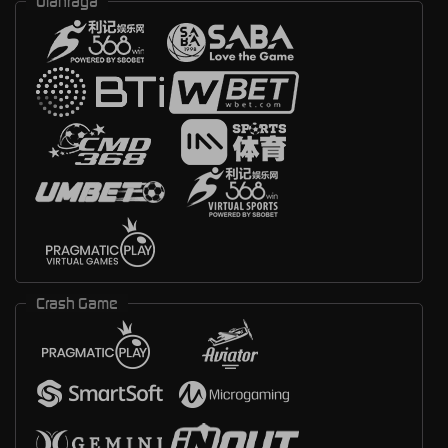
Olahraga
Crash Game