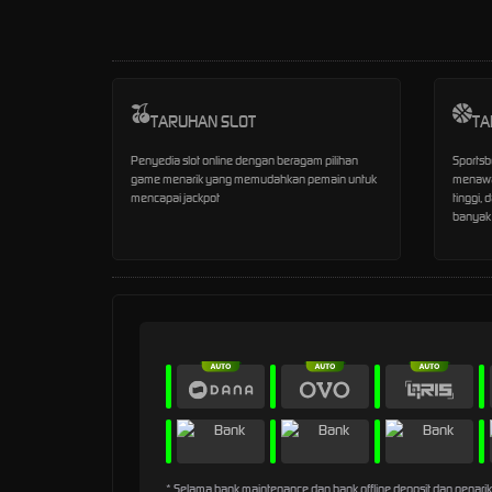
TARUHAN SLOT
TA
Penyedia slot online dengan beragam pilihan
Sportsb
game menarik yang memudahkan pemain untuk
menawar
mencapai jackpot
tinggi,
banyak 
* Selama bank maintenance dan bank offline deposit dan penarik