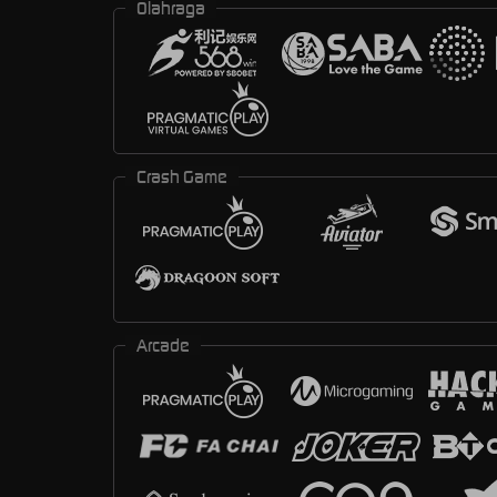
Olahraga
Crash Game
Arcade