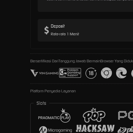
Deposit
Rata-rata 1 Menit
Bersertifikasi Dari
Tanggung Jawab Bermain
Browser Yang Didu
Platform Penyedia Layanan
Slots