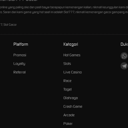
lot online yang paling oke dan pasti bayar berapapun kemenangan kalian, nikmati keunggulan kami
a auto. Saran dari kami game yang hot saat ini adalah Slot777, nikmati kemenangan gacor gamp
7, Slot Gacor
Platform
Kategori
Duk
Promosi
Hot Games
Loyalty
Slots
Referral
Live Casino
Race
Togel
Olahraga
Crash Game
Arcade
Poker