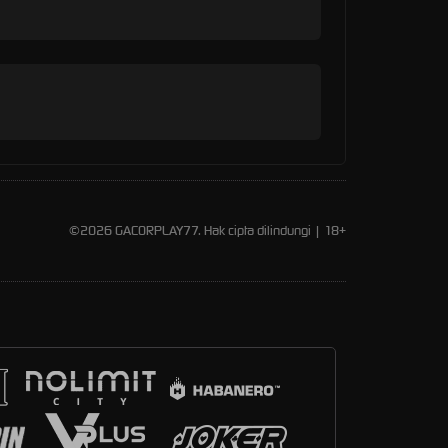
©2026 GACORPLAY77. Hak cipta dilindungi | 18+