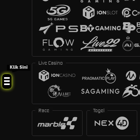
Live Casino
Klik Sini
Race
Togel