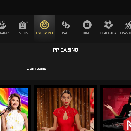
 GAMES
SLOTS
LIVE CASINO
RACE
TOGEL
OLAHRAGA
CRASH
PP CASINO
Crash Game