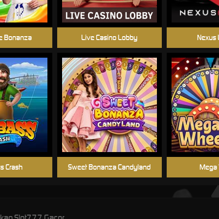
me Bonanza
Live Casino Lobby
Nexus 
ss Crash
Sweet Bonanza Candyland
Mega 
akan Slot777 Gacor