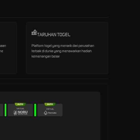
TARUHAN TOGEL
haan
Platform togel yang menarik dari perusahan
ame
terbaik di dunia yang menawarkan hadiah
kemenangan besar