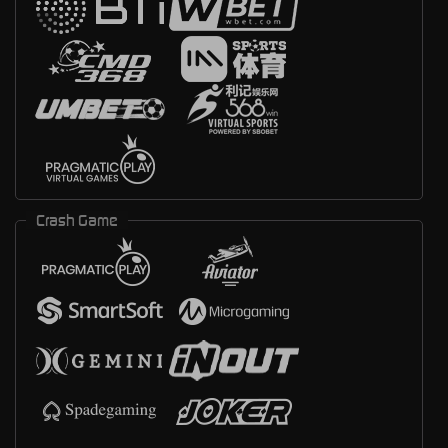
Crash Game