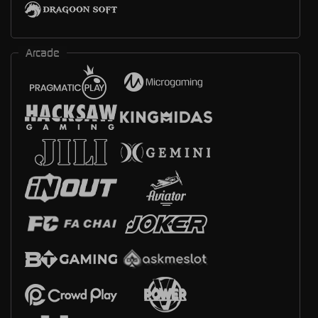
Arcade